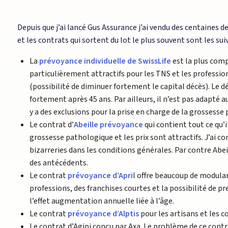
Depuis que j’ai lancé Gus Assurance j’ai vendu des centaines 
et les contrats qui sortent du lot le plus souvent sont les suiv
La
prévoyance individuelle de SwissLife
est la plus comp
particulièrement attractifs pour les TNS et les professio
(possibilité de diminuer fortement le capital décès). Le 
fortement après 45 ans. Par ailleurs, il n’est pas adapté a
y a des exclusions pour la prise en charge de la grossesse
Le contrat d’
Abeille prévoyance
qui contient tout ce qu’il
grossesse pathologique et les prix sont attractifs. J’ai c
bizarreries dans les conditions générales. Par contre Ab
des antécédents.
Le contrat
prévoyance d’Apri
l offre beaucoup de modulari
professions, des franchises courtes et la possibilité de p
l’effet augmentation annuelle liée à l’âge.
Le contrat
prévoyance d’Alptis
pour les artisans et les
Le contrat d’Agipi conçu par Axa. Le problème de ce contr